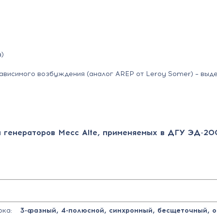
а)
зависимого возбуждения (аналог AREP от Leroy Somer) – выд
 генераторов Mecc Alte, применяемых в ДГУ ЭД-20
тока:
3-фазный, 4-полюсной, синхронный, бесщеточный, 