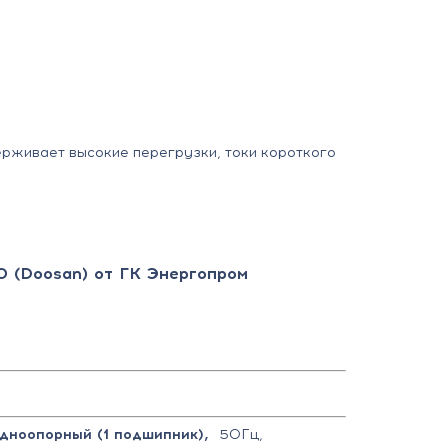
ерживает высокие перегрузки, токи короткого
0 (Doosan) от ГК Энергопром
одноопорный (1 подшипник),
50Гц,