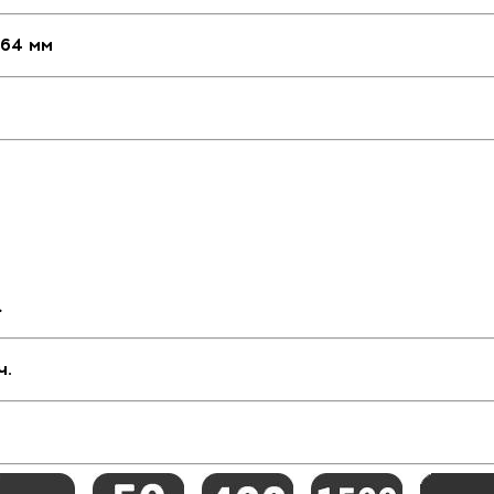
764 мм
.
ч.