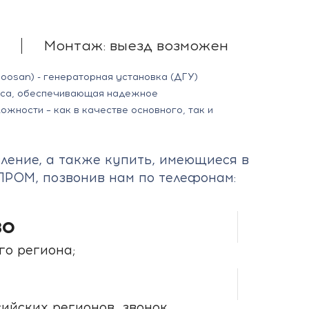
Монтаж: выезд возможен
oosan) - генераторная установка (ДГУ)
сса, обеспечивающая надежное
жности – как в качестве основного, так и
ление, а также купить,
имеющиеся в
ОПРОМ
, позвонив нам по телефонам:
80
го региона;
7
сийских регионов, звонок